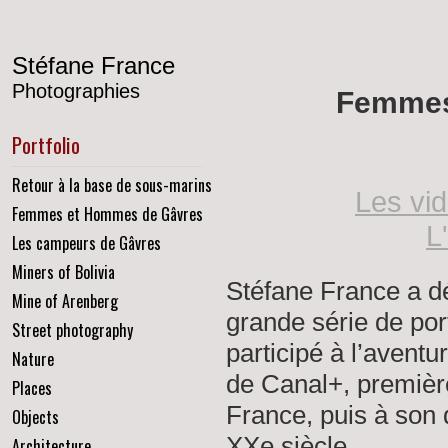
Stéfane France
Photographies
Femmes
Portfolio
Retour à la base de sous-marins
Les vi
Femmes et Hommes de Gâvres
L
Les campeurs de Gâvres
Miners of Bolivia
Stéfane France a d
Mine of Arenberg
grande série de po
Street photography
participé à l’aventu
Nature
de Canal+, premièr
Places
France, puis à son
Objects
XXe siècle.
Architecture