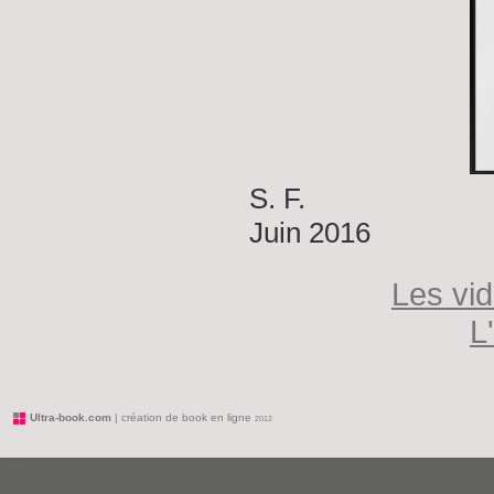
S. F.
Juin 2016
Les vi
L
Ultra-book.com
| création de book en ligne
2012