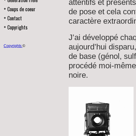
Génération iTélé
attentifs et présent
Coups de coeur
de pose et cela conf
Contact
caractère extraordi
Copyrights
J’ai développé chaq
aujourd’hui disparu
Copyrights
©
de base (génol, sulf
procédé
moi-même a
noire.