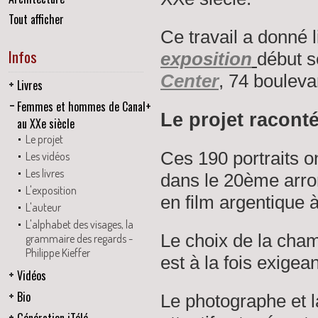
Tout afficher
Ce travail a donné l
Infos
exposition
début 
Center
, 74 bouleva
Livres
Femmes et hommes de Canal+
Le projet racont
au XXe siècle
Le projet
Ces 190 portraits on
Les vidéos
Les livres
dans le 20ème arro
L'exposition
en film argentique 
L'auteur
L'alphabet des visages, la
Le choix de la cham
grammaire des regards -
Philippe Kieffer
est à la fois exigea
Vidéos
Bio
Le photographe et l