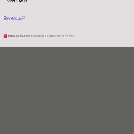
Copyrights
©
Ultra-book.com
| création de book en ligne
2012