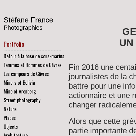
Stéfane France
Photographies
GE
UN 
Portfolio
Retour à la base de sous-marins
Femmes et Hommes de Gâvres
Fin 2016 une cent
Les campeurs de Gâvres
journalistes
de la c
Miners of Bolivia
battre
pour une inf
Mine of Arenberg
actionnaire et une n
Street photography
changer radicalemen
Nature
Places
Alors que cette grè
Objects
partie importante de
Architecture