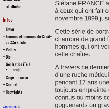
Stéfane FRANCE a 
Tout afficher
à ceux qui ont fait 
novembre 1999 jusqu
Infos
Livres
Cette série de portr
Femmes et hommes de Canal+
chambre de grand 
au XXe siècle
hommes qui ont véc
Vidéos
cette chaîne.
Bio
Génération iTélé
A travers ce dernie
Le projet
d’une ruche méticul
Coups de coeur
pendant 17 ans une 
Contact
toujours empreinte 
Copyrights
connus ou moins con
goguenards ou grav
Copyrights
©