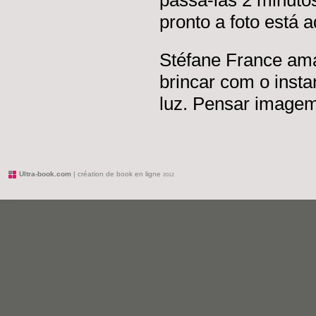
passá-las 2 minuto
pronto a foto está a
Stéfane France ama
brincar com o inst
luz. Pensar imagem
Ultra-book.com
| création de book en ligne
2012