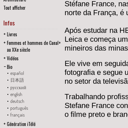
Stéfane France, n
Tout afficher
norte da França, é
Infos
Após estudar na H
Livres
Leica e começa um 
Femmes et hommes de Canal+
mineiros das minas
au XXe siècle
Vidéos
Ele vive em seguida
Bio
fotografia e segue 
español
no setor da televisã
日本語
русский
english
Trabalhando profiss
deutsch
Stefane France cont
português
o filme preto e bran
français
Génération iTélé