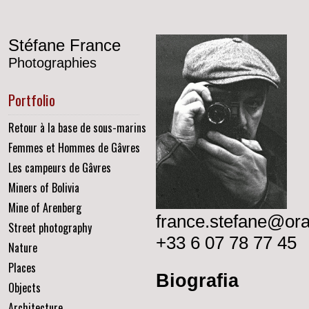
Stéfane France
Photographies
Portfolio
Retour à la base de sous-marins
Femmes et Hommes de Gâvres
Les campeurs de Gâvres
Miners of Bolivia
Mine of Arenberg
france.stefane@ora
Street photography
+33 6 07 78 77 45
Nature
Places
Biografia
Objects
Architecture