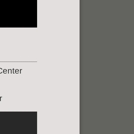
__________________
Center
r