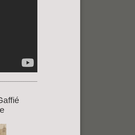
__________________
Gaffié
te